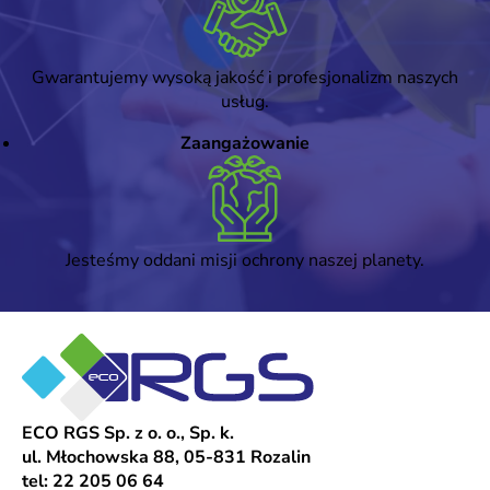
Gwarantujemy wysoką jakość i profesjonalizm naszych
usług.
Zaangażowanie
Jesteśmy oddani misji ochrony naszej planety.
ECO RGS Sp. z o. o., Sp. k.
ul. Młochowska 88, 05-831 Rozalin
tel: 22 205 06 64