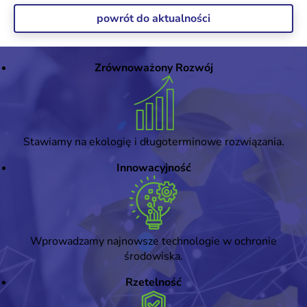
powrót do aktualności
Zrównoważony Rozwój
Stawiamy na ekologię i długoterminowe rozwiązania.
Innowacyjność
Wprowadzamy najnowsze technologie w ochronie
środowiska.
Rzetelność