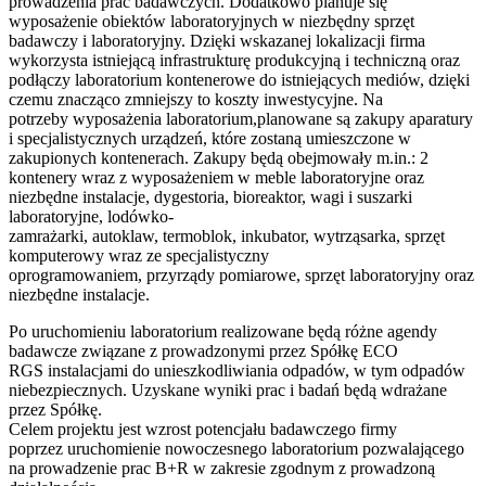
prowadzenia prac badawczych. Dodatkowo planuje się
wyposażenie obiektów laboratoryjnych w niezbędny sprzęt
badawczy i laboratoryjny. Dzięki wskazanej lokalizacji firma
wykorzysta istniejącą infrastrukturę produkcyjną i techniczną oraz
podłączy laboratorium kontenerowe do istniejących mediów, dzięki
czemu znacząco zmniejszy to koszty inwestycyjne. Na
potrzeby wyposażenia laboratorium,planowane są zakupy aparatury
i specjalistycznych urządzeń, które zostaną umieszczone w
zakupionych kontenerach. Zakupy będą obejmowały m.in.: 2
kontenery wraz z wyposażeniem w meble laboratoryjne oraz
niezbędne instalacje, dygestoria, bioreaktor, wagi i suszarki
laboratoryjne, lodówko-
zamrażarki, autoklaw, termoblok, inkubator, wytrząsarka, sprzęt
komputerowy wraz ze specjalistyczny
oprogramowaniem, przyrządy pomiarowe, sprzęt laboratoryjny oraz
niezbędne instalacje.
Po uruchomieniu laboratorium realizowane będą różne agendy
badawcze związane z prowadzonymi przez Spółkę ECO
RGS instalacjami do unieszkodliwiania odpadów, w tym odpadów
niebezpiecznych. Uzyskane wyniki prac i badań będą wdrażane
przez Spółkę.
Celem projektu jest wzrost potencjału badawczego firmy
poprzez uruchomienie nowoczesnego laboratorium pozwalającego
na prowadzenie prac B+R w zakresie zgodnym z prowadzoną